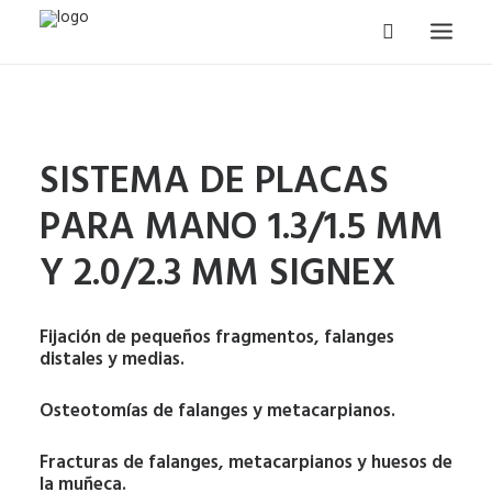
MAXILO-FACIAL
CABEZA Y CUELLO
SISTEMA DE PLACAS
ODONTOLOGIA
PARA MANO 1.3/1.5 MM
NEUROCIRUGÍA
Y 2.0/2.3 MM SIGNEX
TRAUMATOLOGÍA
CIRUGÍA GENERAL
Fijación de pequeños fragmentos, falanges
CURSOS Y CONGRESOS
distales y medias.
CONTACTO
Osteotomías de falanges y metacarpianos.
Fracturas de falanges, metacarpianos y huesos de
la muñeca.