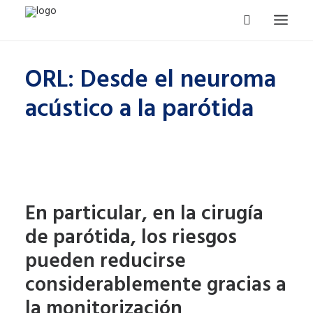
ORL: Desde el neuroma
MAXILO-FACIAL
acústico a la parótida
CABEZA Y CUELLO
ODONTOLOGIA
NEUROCIRUGÍA
TRAUMATOLOGÍA
CIRUGÍA GENERAL
En particular, en la cirugía
CURSOS Y CONGRESOS
de parótida, los riesgos
CONTACTO
pueden reducirse
considerablemente gracias a
la monitorización